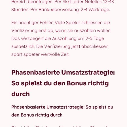
Bereich beantragen. Per Skrill oder Neteller: 12-48
Stunden. Per Bankueberweisung: 2-4 Werktage.
Ein haeufiger Fehler: Viele Spieler schliessen die
Verifizierung erst ab, wenn sie auszahlen wollen.
Das verzoegert die Auszahlung um 2-5 Tage
zusaetzlich. Die Verifizierung jetzt abschliessen
spart spaeter wertvolle Zeit.
Phasenbasierte Umsatzstrategie:
So spielst du den Bonus richtig
durch
Phasenbasierte Umsatzstrategie: So spielst du
den Bonus richtig durch