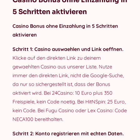
5 Schritten aktivieren
Casino Bonus ohne Einzahlung in 5 Schritten
aktivieren
Schritt 1: Casino auswaehlen und Link oeffnen.
Klicke auf den direkten Link zu deinem
gewaehlten Casino aus unserer Liste. Nutze
immer den direkten Link, nicht die Google-Suche,
da nur so sichergestellt ist, dass der Bonus
aktiviert wird. Bei 24Casino: 10 Euro plus 350
Freispiele, kein Code noetig. Bei HitNSpin: 25 Euro,
kein Code. Bei Fugu Casino oder Lex Casino: Code
NECA100 bereithalten.
Schritt 2: Konto registrieren mit echten Daten.