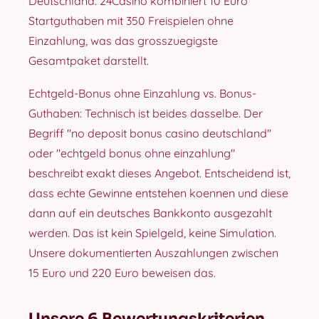
Deutschland. 24Casino kombiniert 10 Euro
Startguthaben mit 350 Freispielen ohne
Einzahlung, was das grosszuegigste
Gesamtpaket darstellt.
Echtgeld-Bonus ohne Einzahlung vs. Bonus-
Guthaben: Technisch ist beides dasselbe. Der
Begriff "no deposit bonus casino deutschland"
oder "echtgeld bonus ohne einzahlung"
beschreibt exakt dieses Angebot. Entscheidend ist,
dass echte Gewinne entstehen koennen und diese
dann auf ein deutsches Bankkonto ausgezahlt
werden. Das ist kein Spielgeld, keine Simulation.
Unsere dokumentierten Auszahlungen zwischen
15 Euro und 220 Euro beweisen das.
Unsere 6 Bewertungskriterien