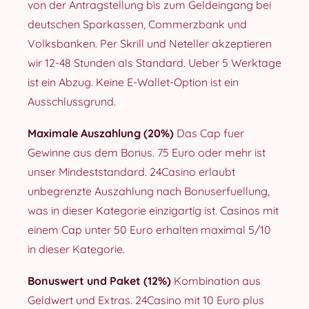
von der Antragstellung bis zum Geldeingang bei
deutschen Sparkassen, Commerzbank und
Volksbanken. Per Skrill und Neteller akzeptieren
wir 12-48 Stunden als Standard. Ueber 5 Werktage
ist ein Abzug. Keine E-Wallet-Option ist ein
Ausschlussgrund.
Maximale Auszahlung (20%)
Das Cap fuer
Gewinne aus dem Bonus. 75 Euro oder mehr ist
unser Mindeststandard. 24Casino erlaubt
unbegrenzte Auszahlung nach Bonuserfuellung,
was in dieser Kategorie einzigartig ist. Casinos mit
einem Cap unter 50 Euro erhalten maximal 5/10
in dieser Kategorie.
Bonuswert und Paket (12%)
Kombination aus
Geldwert und Extras. 24Casino mit 10 Euro plus