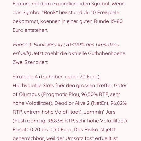
Feature mit dem expandierenden Symbol. Wenn
das Symbol "Book" heisst und du 10 Freispiele
bekommst, koennen in einer guten Runde 15-80
Euro entstehen.
Phase 3: Finalisierung (70-100% des Umsatzes
erfuellt)
Jetzt zaehlt die aktuelle Guthabenhoehe.
Zwei Szenarien:
Strategie A (Guthaben ueber 20 Euro):
Hochvolatile Slots fuer den grossen Treffer. Gates
of Olympus (Pragmatic Play, 96,50% RTP, sehr
hohe Volatilitaet), Dead or Alive 2 (NetEnt, 96,82%
RTP, extrem hohe Volatilitaet), Jammin' Jars
(Push Gaming, 96,83% RTP, sehr hohe Volatilitaet).
Einsatz 0,20 bis 0,50 Euro. Das Risiko ist jetzt
beherrschbar, weil der Umsatz fast erfuellt ist.