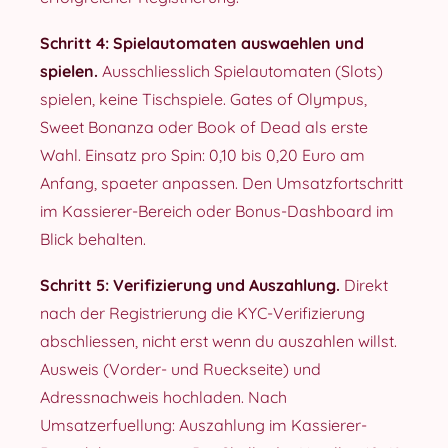
Schritt 4: Spielautomaten auswaehlen und
spielen.
Ausschliesslich Spielautomaten (Slots)
spielen, keine Tischspiele. Gates of Olympus,
Sweet Bonanza oder Book of Dead als erste
Wahl. Einsatz pro Spin: 0,10 bis 0,20 Euro am
Anfang, spaeter anpassen. Den Umsatzfortschritt
im Kassierer-Bereich oder Bonus-Dashboard im
Blick behalten.
Schritt 5: Verifizierung und Auszahlung.
Direkt
nach der Registrierung die KYC-Verifizierung
abschliessen, nicht erst wenn du auszahlen willst.
Ausweis (Vorder- und Rueckseite) und
Adressnachweis hochladen. Nach
Umsatzerfuellung: Auszahlung im Kassierer-