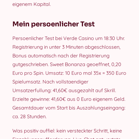
eigenem Kapital.
Mein persoenlicher Test
Persoenlicher Test bei Verde Casino um 18:30 Uhr.
Registrierung in unter 3 Minuten abgeschlossen,
Bonus automatisch nach der Registrierung
gutgeschrieben. Sweet Bonanza geoeffnet, 0,20
Euro pro Spin. Umsatz: 10 Euro mal 35x = 350 Euro
Spielumsatz. Nach vollstaendiger
Umsatzerfullung: 41,60€ ausgezahlt auf Skrill.
Erzielte gewinne: 41,60€ aus 0 Euro eigenem Geld.
Gesamtdauer vom Start bis Auszahlungseingang:
ca. 28 Stunden.
Was positiv auffiel: kein versteckter Schritt, keine