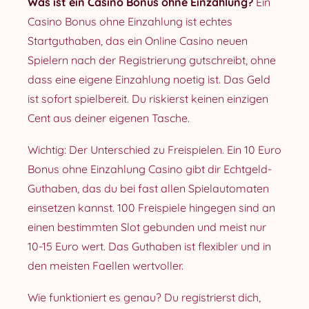
Was ist ein Casino Bonus ohne Einzahlung?
Ein
Casino Bonus ohne Einzahlung ist echtes
Startguthaben, das ein Online Casino neuen
Spielern nach der Registrierung gutschreibt, ohne
dass eine eigene Einzahlung noetig ist. Das Geld
ist sofort spielbereit. Du riskierst keinen einzigen
Cent aus deiner eigenen Tasche.
Wichtig: Der Unterschied zu Freispielen. Ein 10 Euro
Bonus ohne Einzahlung Casino gibt dir Echtgeld-
Guthaben, das du bei fast allen Spielautomaten
einsetzen kannst. 100 Freispiele hingegen sind an
einen bestimmten Slot gebunden und meist nur
10-15 Euro wert. Das Guthaben ist flexibler und in
den meisten Faellen wertvoller.
Wie funktioniert es genau? Du registrierst dich,