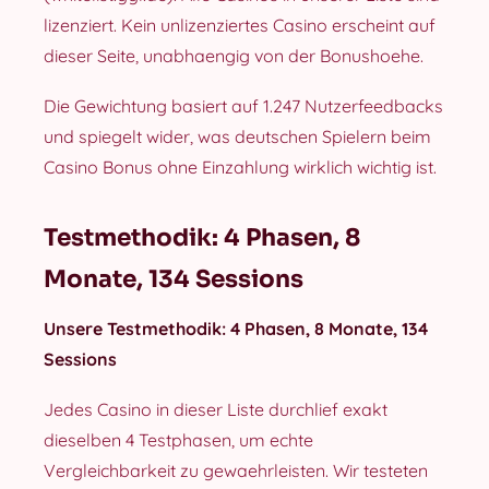
lizenziert. Kein unlizenziertes Casino erscheint auf
dieser Seite, unabhaengig von der Bonushoehe.
Die Gewichtung basiert auf 1.247 Nutzerfeedbacks
und spiegelt wider, was deutschen Spielern beim
Casino Bonus ohne Einzahlung wirklich wichtig ist.
Testmethodik: 4 Phasen, 8
Monate, 134 Sessions
Unsere Testmethodik: 4 Phasen, 8 Monate, 134
Sessions
Jedes Casino in dieser Liste durchlief exakt
dieselben 4 Testphasen, um echte
Vergleichbarkeit zu gewaehrleisten. Wir testeten