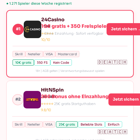
●
1.271
Spieler diese Woche registriert
24Casino
10€ gratis + 350 Freispiele
TOP
#1
Jetzt sichern 
⭐⭐⭐⭐⭐
Ohne Einzahlung · Sofort verfügbar
10/10
·
Skrill
Neteller
VISA
Mastercard
🇩🇪🇦🇹🇨🇭
10€ gratis
350 FS
Kein Code
18+ | AGB gelten | Verantwortungsbewusst spielen
HitNSpin
25€ Bonus ohne Einzahlung
BELIEBT
#2
Jetzt sichern
⭐⭐⭐⭐⭐
25€ gratis Startguthaben
9.8/10
·
Skrill
Neteller
VISA
25€ gratis
Beliebte Slots
Einfach
🇩🇪🇦🇹🇨🇭