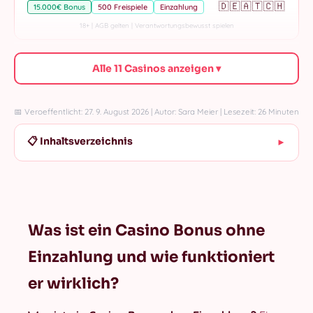
🇩🇪🇦🇹🇨🇭
15.000€ Bonus
500 Freispiele
Einzahlung
18+ | AGB gelten | Verantwortungsbewusst spielen
Alle 11 Casinos anzeigen ▾
📅 Veroeffentlicht: 27. 9. August 2026 | Autor: Sara Meier | Lesezeit: 26 Minuten
📋 Inhaltsverzeichnis
►
Was ist ein Casino Bonus ohne
Einzahlung und wie funktioniert
er wirklich?